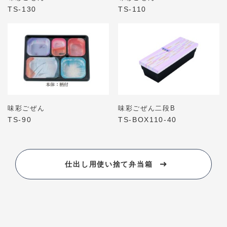
TS-130
TS-110
味彩ごぜん
味彩ごぜん二段B
TS-90
TS-BOX110-40
仕出し用使い捨て弁当箱