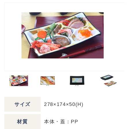
サイズ
278×174×50(H)
材質
本体・蓋：PP