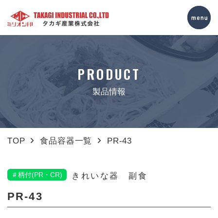
PRODUCT
製品情報
TOP
食品容器一覧
PR-43
＃柄付(PR・CR)
きれいな器 副食
PR-43