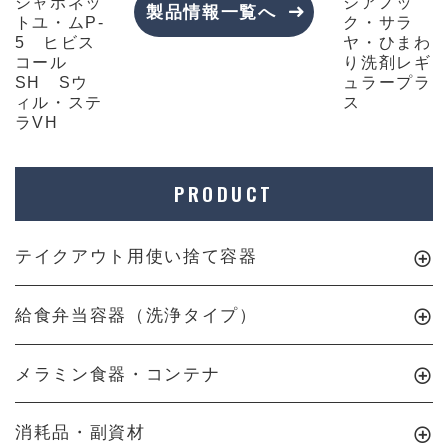
シャボネッ
ジアノッ
製品情報一覧へ
トユ・ムP-
ク・サラ
5 ヒビス
ヤ・ひまわ
コール
り洗剤レギ
SH Sウ
ュラープラ
ィル・ステ
ス
ラVH
PRODUCT
テイクアウト用使い捨て容器
給食弁当容器（洗浄タイプ）
メラミン食器・コンテナ
消耗品・副資材