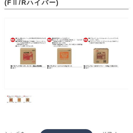
(FⅡ/Rハイパー)