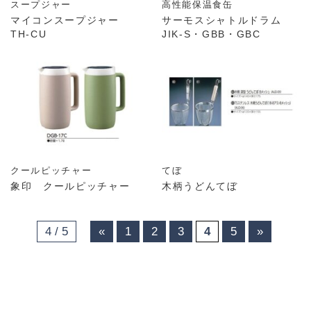
スープジャー
高性能保温食缶
マイコンスープジャー
サーモスシャトルドラム
TH-CU
JIK-S・GBB・GBC
クールピッチャー
てぼ
象印 クールピッチャー
木柄うどんてぼ
4 / 5
«
1
2
3
4
5
»