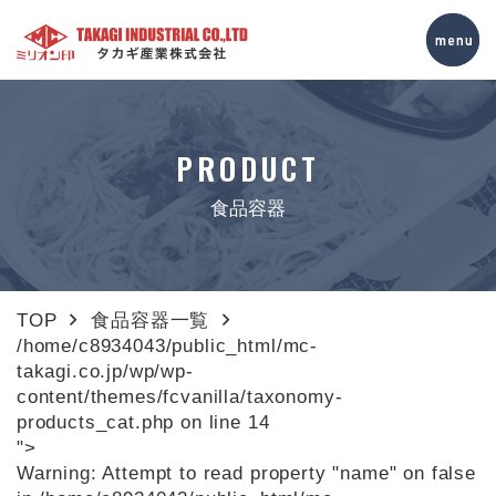
PRODUCT
食品容器
TOP
食品容器一覧
/home/c8934043/public_html/mc-
takagi.co.jp/wp/wp-
content/themes/fcvanilla/taxonomy-
products_cat.php on line
14
">
Warning
: Attempt to read property "name" on false