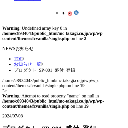
Warning
: Undefined array key 0 in
/home/c8934043/public_html/mc-takagi.co.jp/wp/wp-
content/themes/fcvanilla/single.php
on line
2
NEWS
お知らせ
TOP
お知らせ一覧
プロダクト_SP-001_盛付_登録
/home/c8934043/public_html/mc-takagi.co.jp/wp/wp-
content/themes/fcvanilla/single.php on line
19
">
Warning
: Attempt to read property "name" on null in
/home/c8934043/public_html/mc-takagi.co.jp/wp/wp-
content/themes/fcvanilla/single.php
on line
19
2024/07/08