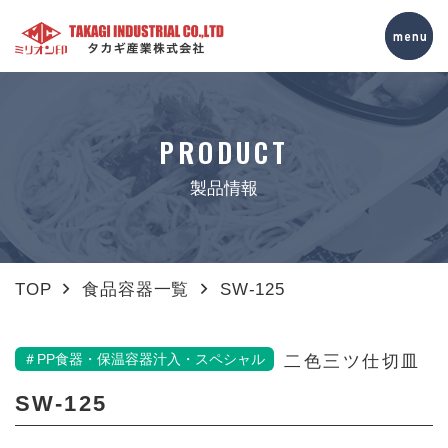
PRODUCT
製品情報
TOP
食品容器一覧
SW-125
＃PP食器・保温容器汁入・スペシャル
二色三ツ仕切皿
SW-125