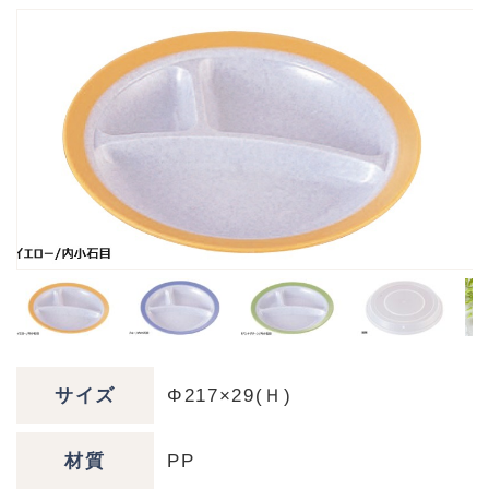
サイズ
Φ217×29(Ｈ)
材質
PP