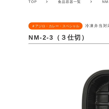
TOP
食品容器一覧
NM
冷凍弁当対
＃アジロ・カレー・スペシャル
NM-2-3（３仕切）