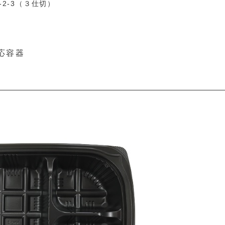
-2-3（３仕切）
応容器