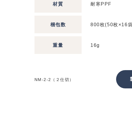
材質
耐寒PPF
梱包数
800枚(50枚×16袋
重量
16g
NM-2-2（２仕切）