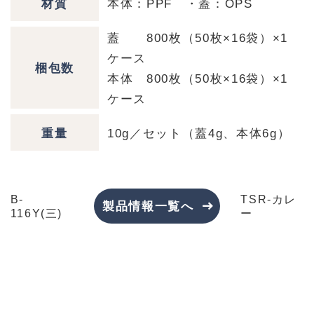
材質
本体：PPF ・蓋：OPS
蓋 800枚（50枚×16袋）×1
ケース
梱包数
本体 800枚（50枚×16袋）×1
ケース
重量
10g／セット（蓋4g、本体6g）
B-
TSR-カレ
製品情報一覧へ
116Y(三)
ー