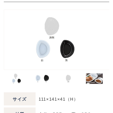
サイズ
111×141×41（H）