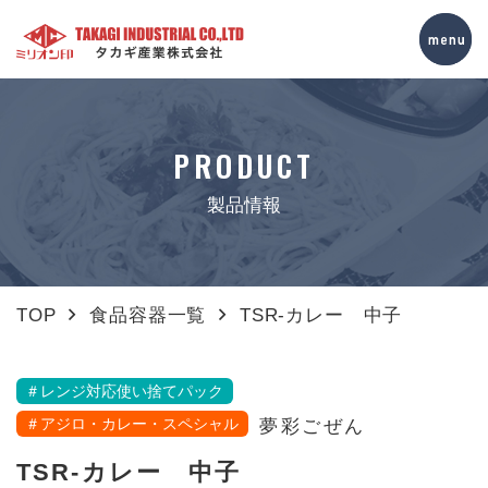
PRODUCT
製品情報
TOP
食品容器一覧
TSR-カレー 中子
＃レンジ対応使い捨てパック
＃アジロ・カレー・スペシャル
夢彩ごぜん
TSR-カレー 中子