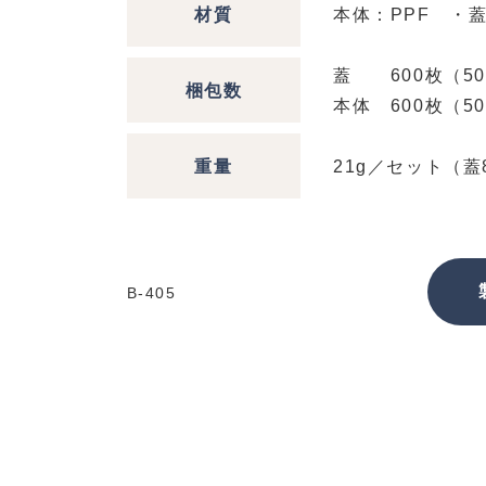
材質
本体：PPF ・蓋
蓋 600枚（50
梱包数
本体 600枚（5
重量
21g／セット（蓋
B-405