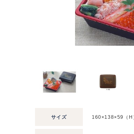
サイズ
160×138×59（