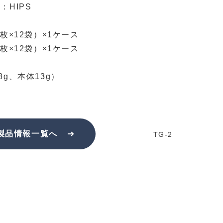
：HIPS
枚×12袋）×1ケース
0枚×12袋）×1ケース
8g、本体13g）
製品情報一覧へ
TG-2