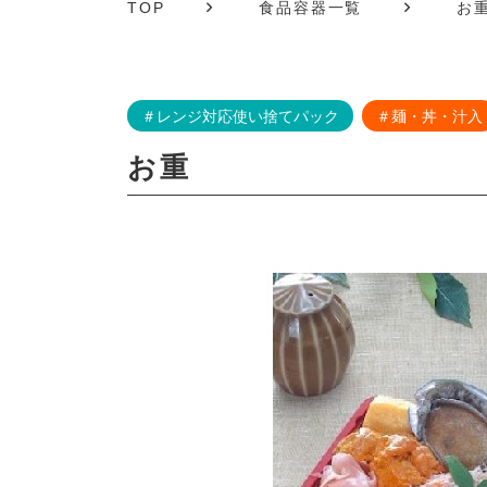
TOP
食品容器一覧
お
＃レンジ対応使い捨てパック
＃麺・丼・汁入
お重