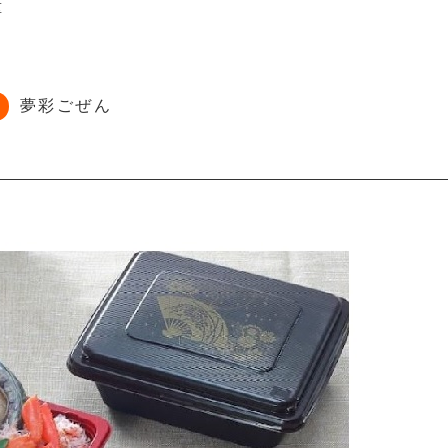
重
夢彩ごぜん