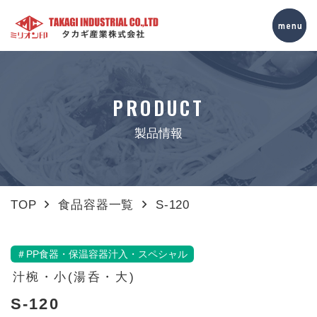
PRODUCT
製品情報
TOP
食品容器一覧
S-120
＃PP食器・保温容器汁入・スペシャル
汁椀・小(湯呑・大)
S-120