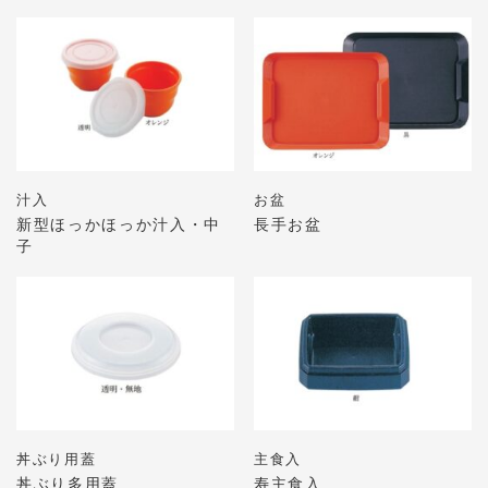
汁入
お盆
新型ほっかほっか汁入・中
長手お盆
子
丼ぶり用蓋
主食入
丼ぶり多用蓋
寿主食入