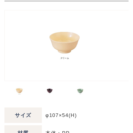
サイズ
φ107×54(H)