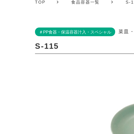
TOP
食品容器一覧
S-1
菜皿
＃PP食器・保温容器汁入・スペシャル
S-115