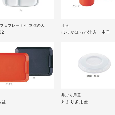
フェプレート小 本体のみ
汁入
02
ほっかほっか汁入・中子
丼ぶり用蓋
お盆
丼ぶり多用蓋