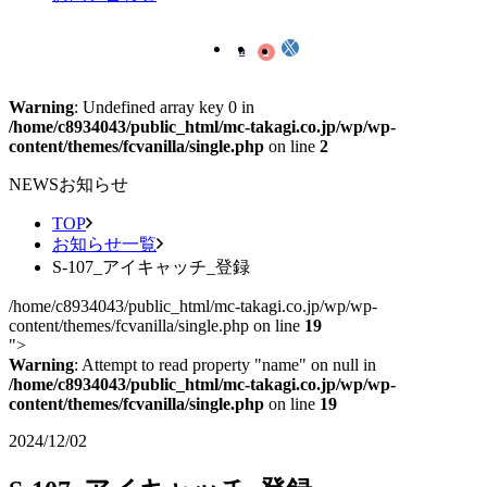
Warning
: Undefined array key 0 in
/home/c8934043/public_html/mc-takagi.co.jp/wp/wp-
content/themes/fcvanilla/single.php
on line
2
NEWS
お知らせ
TOP
お知らせ一覧
S-107_アイキャッチ_登録
/home/c8934043/public_html/mc-takagi.co.jp/wp/wp-
content/themes/fcvanilla/single.php on line
19
">
Warning
: Attempt to read property "name" on null in
/home/c8934043/public_html/mc-takagi.co.jp/wp/wp-
content/themes/fcvanilla/single.php
on line
19
2024/12/02