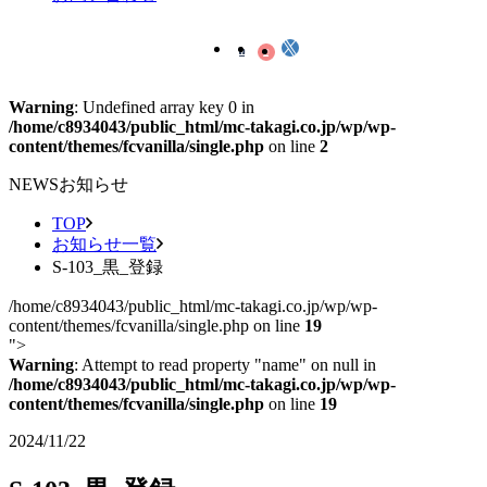
Warning
: Undefined array key 0 in
/home/c8934043/public_html/mc-takagi.co.jp/wp/wp-
content/themes/fcvanilla/single.php
on line
2
NEWS
お知らせ
TOP
お知らせ一覧
S-103_黒_登録
/home/c8934043/public_html/mc-takagi.co.jp/wp/wp-
content/themes/fcvanilla/single.php on line
19
">
Warning
: Attempt to read property "name" on null in
/home/c8934043/public_html/mc-takagi.co.jp/wp/wp-
content/themes/fcvanilla/single.php
on line
19
2024/11/22