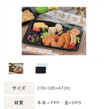
サイズ
276×185×47(H)
材質
本体＝PPF・蓋=OPS