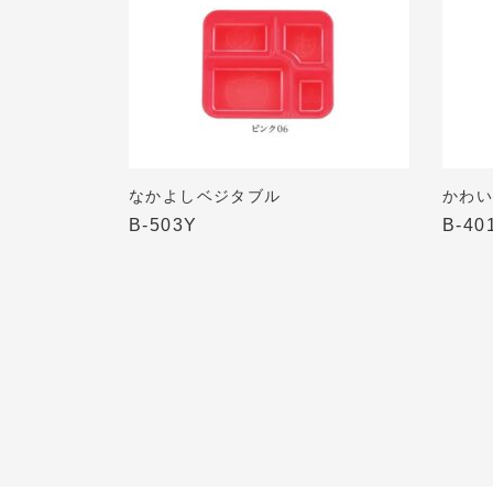
なかよしベジタブル
かわ
B-503Y
B-40