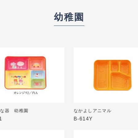
幼稚園
いな器 幼稚園
なかよしアニマル
1
B-614Y