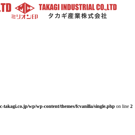
-takagi.co.jp/wp/wp-content/themes/fcvanilla/single.php
on line
2