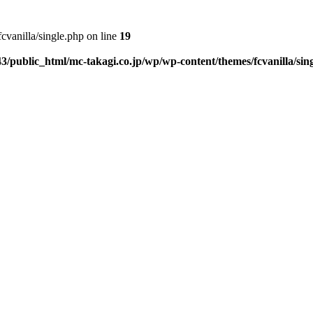
vanilla/single.php on line
19
3/public_html/mc-takagi.co.jp/wp/wp-content/themes/fcvanilla/sin