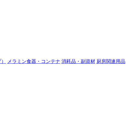
プ）
メラミン食器・コンテナ
消耗品・副資材
厨房関連用品