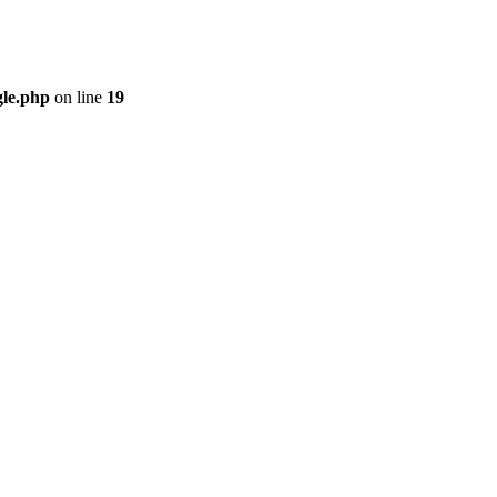
gle.php
on line
19