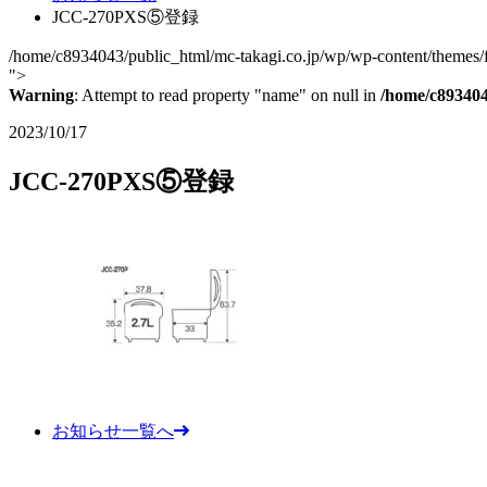
JCC-270PXS⑤登録
/home/c8934043/public_html/mc-takagi.co.jp/wp/wp-content/themes/fc
">
Warning
: Attempt to read property "name" on null in
/home/c893404
2023/10/17
JCC-270PXS⑤登録
お知らせ一覧へ