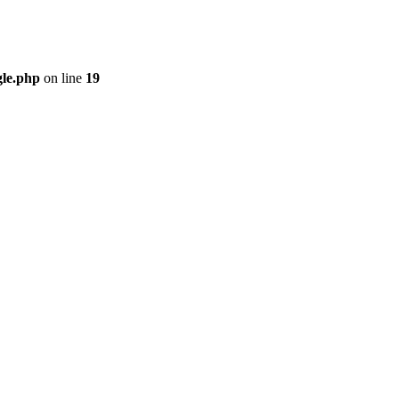
gle.php
on line
19