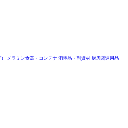
プ）
メラミン食器・コンテナ
消耗品・副資材
厨房関連用品