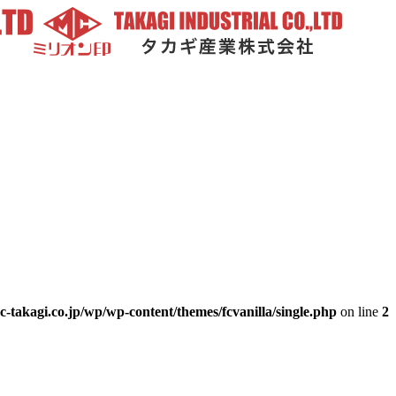
-takagi.co.jp/wp/wp-content/themes/fcvanilla/single.php
on line
2