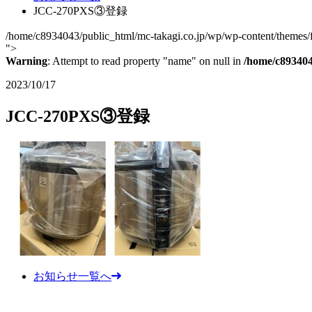
JCC-270PXS③登録
/home/c8934043/public_html/mc-takagi.co.jp/wp/wp-content/themes/fc
">
Warning
: Attempt to read property "name" on null in
/home/c893404
2023/10/17
JCC-270PXS③登録
お知らせ一覧へ