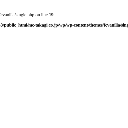
vanilla/single.php on line
19
3/public_html/mc-takagi.co.jp/wp/wp-content/themes/fcvanilla/sin