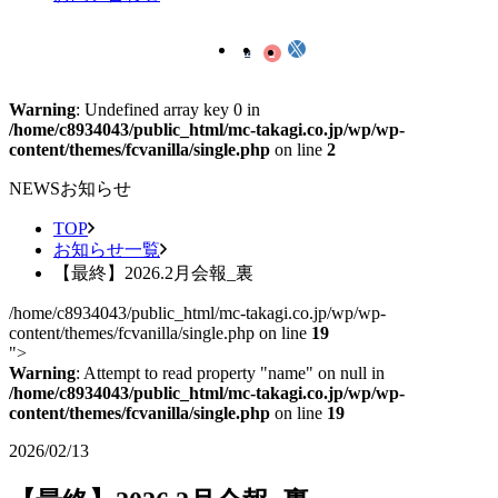
Warning
: Undefined array key 0 in
/home/c8934043/public_html/mc-takagi.co.jp/wp/wp-
content/themes/fcvanilla/single.php
on line
2
NEWS
お知らせ
TOP
お知らせ一覧
【最終】2026.2月会報_裏
/home/c8934043/public_html/mc-takagi.co.jp/wp/wp-
content/themes/fcvanilla/single.php on line
19
">
Warning
: Attempt to read property "name" on null in
/home/c8934043/public_html/mc-takagi.co.jp/wp/wp-
content/themes/fcvanilla/single.php
on line
19
2026/02/13