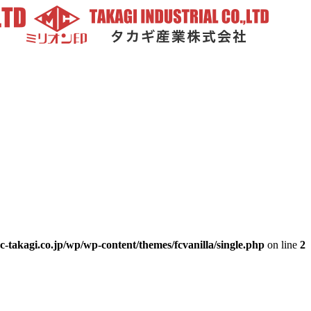
-takagi.co.jp/wp/wp-content/themes/fcvanilla/single.php
on line
2