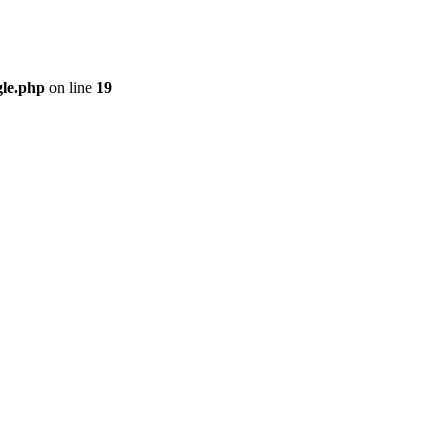
gle.php
on line
19