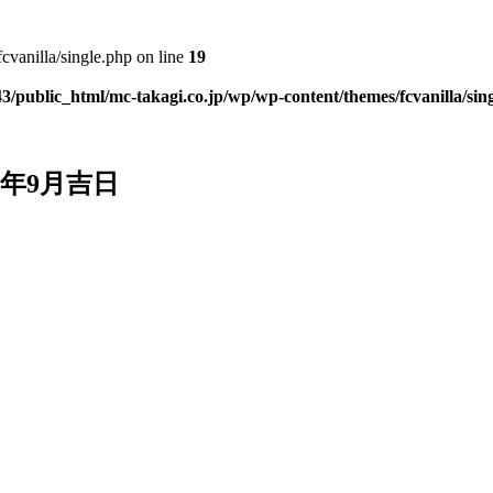
vanilla/single.php on line
19
3/public_html/mc-takagi.co.jp/wp/wp-content/themes/fcvanilla/sin
5年9月吉日