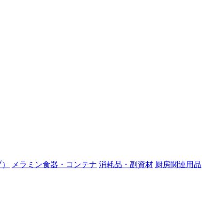
プ）
メラミン食器・コンテナ
消耗品・副資材
厨房関連用品