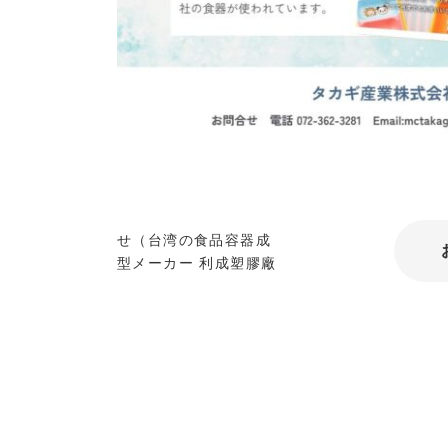
海外業務提携のお知ら
せ（台湾の食品容器成
型メーカー 利成塑膠廠
様）