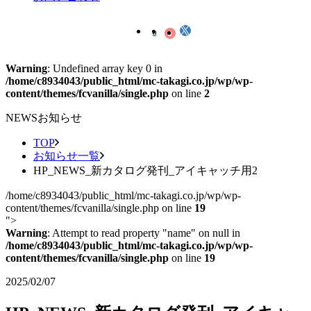
Warning
: Undefined array key 0 in
/home/c8934043/public_html/mc-takagi.co.jp/wp/wp-
content/themes/fcvanilla/single.php
on line
2
NEWS
お知らせ
TOP
お知らせ一覧
HP_NEWS_新カタログ発刊_アイキャッチ用2
/home/c8934043/public_html/mc-takagi.co.jp/wp/wp-
content/themes/fcvanilla/single.php on line
19
">
Warning
: Attempt to read property "name" on null in
/home/c8934043/public_html/mc-takagi.co.jp/wp/wp-
content/themes/fcvanilla/single.php
on line
19
2025/02/07