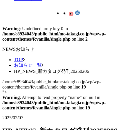
Warning
: Undefined array key 0 in
/home/c8934043/public_html/mc-takagi.co.jp/wp/wp-
content/themes/fcvanilla/single.php
on line
2
NEWS
お知らせ
TOP
お知らせ一覧
HP_NEWS_新カタログ発刊20250206
/home/c8934043/public_html/mc-takagi.co.jp/wp/wp-
content/themes/fcvanilla/single.php on line
19
">
Warning
: Attempt to read property "name" on null in
/home/c8934043/public_html/mc-takagi.co.jp/wp/wp-
content/themes/fcvanilla/single.php
on line
19
2025/02/07