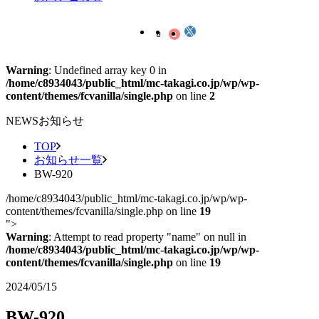
Warning
: Undefined array key 0 in
/home/c8934043/public_html/mc-takagi.co.jp/wp/wp-
content/themes/fcvanilla/single.php
on line
2
NEWS
お知らせ
TOP
お知らせ一覧
BW-920
/home/c8934043/public_html/mc-takagi.co.jp/wp/wp-
content/themes/fcvanilla/single.php on line
19
">
Warning
: Attempt to read property "name" on null in
/home/c8934043/public_html/mc-takagi.co.jp/wp/wp-
content/themes/fcvanilla/single.php
on line
19
2024/05/15
BW-920