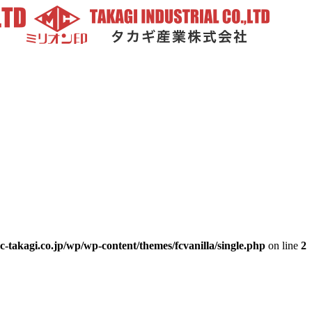
-takagi.co.jp/wp/wp-content/themes/fcvanilla/single.php
on line
2