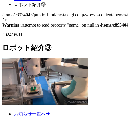
ロボット紹介③
/home/c8934043/public_html/mc-takagi.co.jp/wp/wp-content/themes/fc
">
Warning
: Attempt to read property "name" on null in
/home/c893404
2024/05/11
ロボット紹介③
お知らせ一覧へ