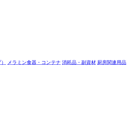
プ）
メラミン食器・コンテナ
消耗品・副資材
厨房関連用品