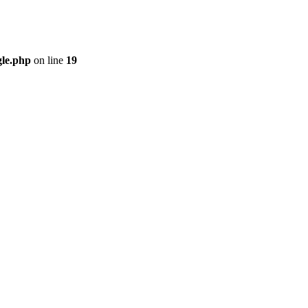
gle.php
on line
19