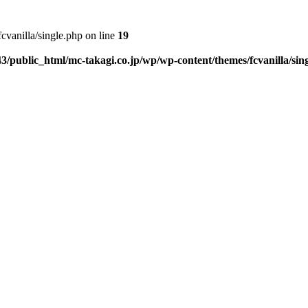
vanilla/single.php on line
19
3/public_html/mc-takagi.co.jp/wp/wp-content/themes/fcvanilla/sin