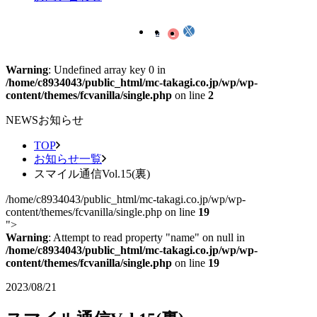
Warning
: Undefined array key 0 in
/home/c8934043/public_html/mc-takagi.co.jp/wp/wp-
content/themes/fcvanilla/single.php
on line
2
NEWS
お知らせ
TOP
お知らせ一覧
スマイル通信Vol.15(裏)
/home/c8934043/public_html/mc-takagi.co.jp/wp/wp-
content/themes/fcvanilla/single.php on line
19
">
Warning
: Attempt to read property "name" on null in
/home/c8934043/public_html/mc-takagi.co.jp/wp/wp-
content/themes/fcvanilla/single.php
on line
19
2023/08/21