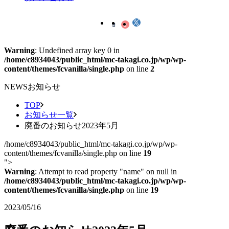
Warning
: Undefined array key 0 in
/home/c8934043/public_html/mc-takagi.co.jp/wp/wp-
content/themes/fcvanilla/single.php
on line
2
NEWS
お知らせ
TOP
お知らせ一覧
廃番のお知らせ2023年5月
/home/c8934043/public_html/mc-takagi.co.jp/wp/wp-
content/themes/fcvanilla/single.php on line
19
">
Warning
: Attempt to read property "name" on null in
/home/c8934043/public_html/mc-takagi.co.jp/wp/wp-
content/themes/fcvanilla/single.php
on line
19
2023/05/16