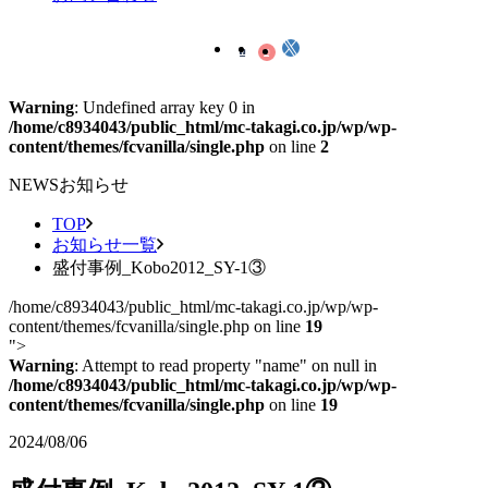
Warning
: Undefined array key 0 in
/home/c8934043/public_html/mc-takagi.co.jp/wp/wp-
content/themes/fcvanilla/single.php
on line
2
NEWS
お知らせ
TOP
お知らせ一覧
盛付事例_Kobo2012_SY-1③
/home/c8934043/public_html/mc-takagi.co.jp/wp/wp-
content/themes/fcvanilla/single.php on line
19
">
Warning
: Attempt to read property "name" on null in
/home/c8934043/public_html/mc-takagi.co.jp/wp/wp-
content/themes/fcvanilla/single.php
on line
19
2024/08/06