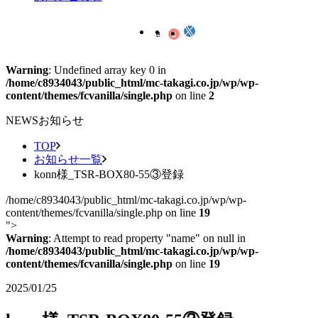
Warning
: Undefined array key 0 in
/home/c8934043/public_html/mc-takagi.co.jp/wp/wp-
content/themes/fcvanilla/single.php
on line
2
NEWS
お知らせ
TOP
お知らせ一覧
konn様_TSR-BOX80-55③登録
/home/c8934043/public_html/mc-takagi.co.jp/wp/wp-
content/themes/fcvanilla/single.php on line
19
">
Warning
: Attempt to read property "name" on null in
/home/c8934043/public_html/mc-takagi.co.jp/wp/wp-
content/themes/fcvanilla/single.php
on line
19
2025/01/25