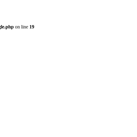
gle.php
on line
19