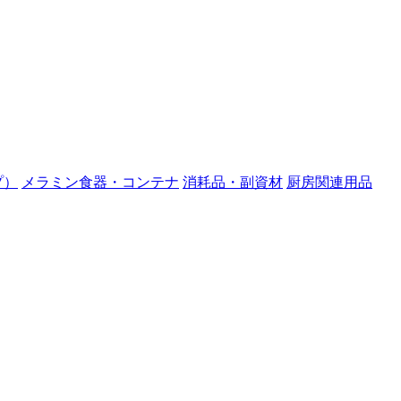
プ）
メラミン食器・コンテナ
消耗品・副資材
厨房関連用品