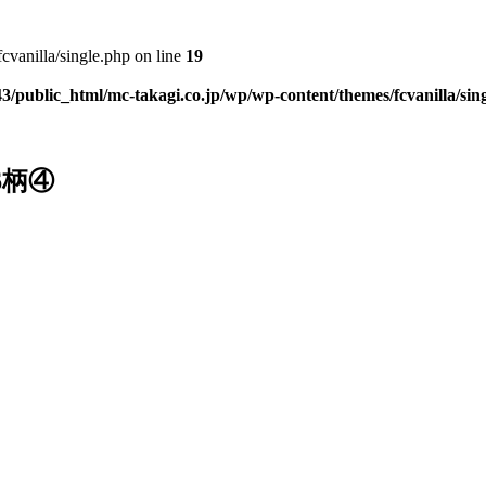
vanilla/single.php on line
19
3/public_html/mc-takagi.co.jp/wp/wp-content/themes/fcvanilla/sin
-6柄④