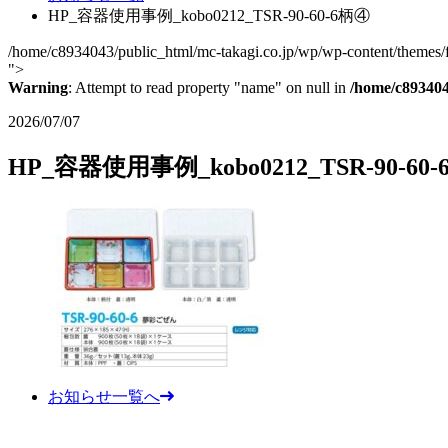
HP_容器使用事例_kobo0212_TSR-90-60-6柄④
/home/c8934043/public_html/mc-takagi.co.jp/wp/wp-content/themes/fc
">
Warning
: Attempt to read property "name" on null in
/home/c893404
2026/07/07
HP_容器使用事例_kobo0212_TSR-90-60
お知らせ一覧へ