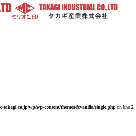
-takagi.co.jp/wp/wp-content/themes/fcvanilla/single.php
on line
2