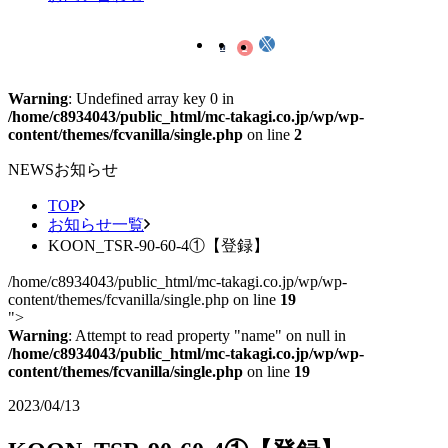
Warning
: Undefined array key 0 in
/home/c8934043/public_html/mc-takagi.co.jp/wp/wp-
content/themes/fcvanilla/single.php
on line
2
NEWS
お知らせ
TOP
お知らせ一覧
KOON_TSR-90-60-4①【登録】
/home/c8934043/public_html/mc-takagi.co.jp/wp/wp-
content/themes/fcvanilla/single.php on line
19
">
Warning
: Attempt to read property "name" on null in
/home/c8934043/public_html/mc-takagi.co.jp/wp/wp-
content/themes/fcvanilla/single.php
on line
19
2023/04/13