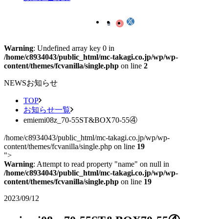
Warning
: Undefined array key 0 in
/home/c8934043/public_html/mc-takagi.co.jp/wp/wp-
content/themes/fcvanilla/single.php
on line
2
NEWS
お知らせ
TOP
お知らせ一覧
emiemi08z_70-55ST&BOX70-55④
/home/c8934043/public_html/mc-takagi.co.jp/wp/wp-
content/themes/fcvanilla/single.php on line
19
">
Warning
: Attempt to read property "name" on null in
/home/c8934043/public_html/mc-takagi.co.jp/wp/wp-
content/themes/fcvanilla/single.php
on line
19
2023/09/12