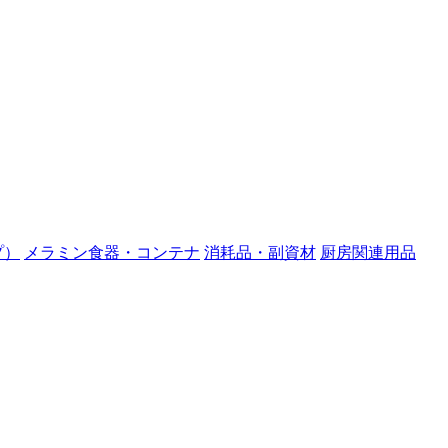
プ）
メラミン食器・コンテナ
消耗品・副資材
厨房関連用品