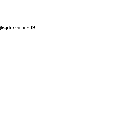
gle.php
on line
19