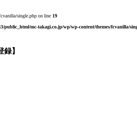
vanilla/single.php on line
19
3/public_html/mc-takagi.co.jp/wp/wp-content/themes/fcvanilla/sin
【登録】