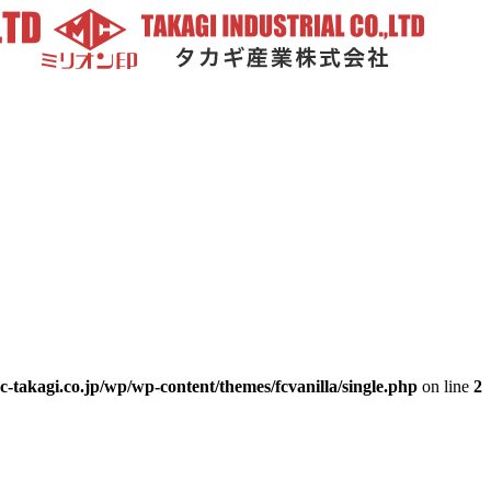
-takagi.co.jp/wp/wp-content/themes/fcvanilla/single.php
on line
2