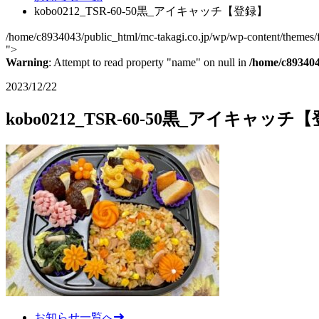
kobo0212_TSR-60-50黒_アイキャッチ【登録】
/home/c8934043/public_html/mc-takagi.co.jp/wp/wp-content/themes/fc
">
Warning
: Attempt to read property "name" on null in
/home/c893404
2023/12/22
kobo0212_TSR-60-50黒_アイキャッチ
お知らせ一覧へ