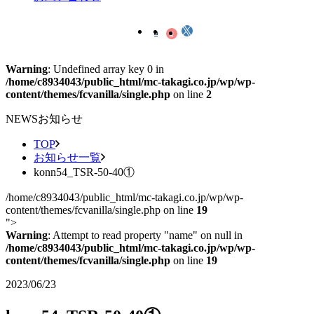
Warning
: Undefined array key 0 in
/home/c8934043/public_html/mc-takagi.co.jp/wp/wp-
content/themes/fcvanilla/single.php
on line
2
NEWS
お知らせ
TOP
お知らせ一覧
konn54_TSR-50-40①
/home/c8934043/public_html/mc-takagi.co.jp/wp/wp-
content/themes/fcvanilla/single.php on line
19
">
Warning
: Attempt to read property "name" on null in
/home/c8934043/public_html/mc-takagi.co.jp/wp/wp-
content/themes/fcvanilla/single.php
on line
19
2023/06/23