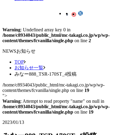
Warning
: Undefined array key 0 in
/home/c8934043/public_html/mc-takagi.co.jp/wp/wp-
content/themes/fcvanilla/single.php
on line
2
NEWS
お知らせ
TOP
お知らせ一覧
みなー888_TSR-170ST_4投稿
/home/c8934043/public_html/mc-takagi.co.jp/wp/wp-
content/themes/fcvanilla/single.php on line
19
">
Warning
: Attempt to read property "name" on null in
/home/c8934043/public_html/mc-takagi.co.jp/wp/wp-
content/themes/fcvanilla/single.php
on line
19
2023/01/13