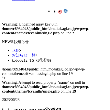
Warning
: Undefined array key 0 in
/home/c8934043/public_html/mc-takagi.co.jp/wp/wp-
content/themes/fcvanilla/single.php
on line
2
NEWS
お知らせ
TOP
お知らせ一覧
kobo0212_TS-73①登録
/home/c8934043/public_html/mc-takagi.co.jp/wp/wp-
content/themes/fcvanilla/single.php on line
19
">
Warning
: Attempt to read property "name" on null in
/home/c8934043/public_html/mc-takagi.co.jp/wp/wp-
content/themes/fcvanilla/single.php
on line
19
2023/06/23