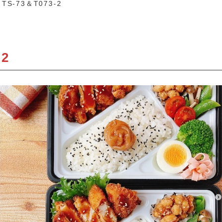
TS-73＆T073-2
-2