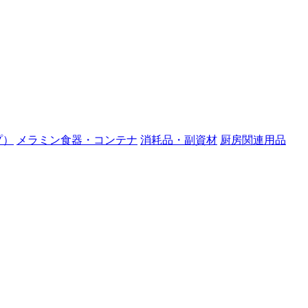
プ）
メラミン食器・コンテナ
消耗品・副資材
厨房関連用品