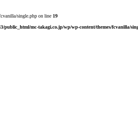
vanilla/single.php on line
19
3/public_html/mc-takagi.co.jp/wp/wp-content/themes/fcvanilla/sin