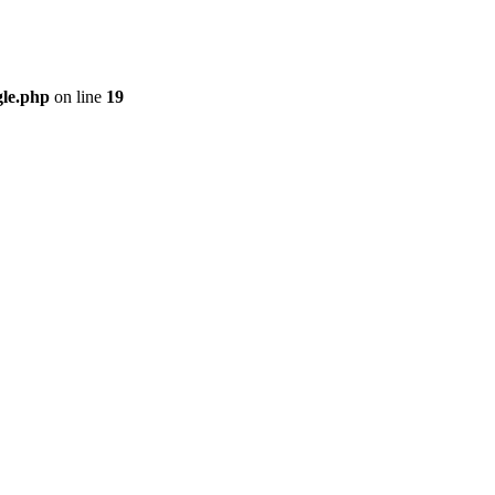
gle.php
on line
19