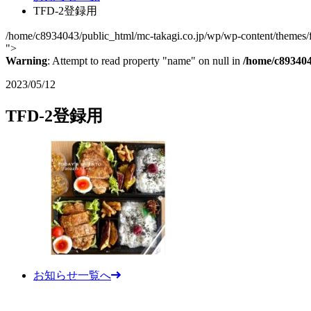
TFD-2登録用
/home/c8934043/public_html/mc-takagi.co.jp/wp/wp-content/themes/fc
">
Warning
: Attempt to read property "name" on null in
/home/c893404
2023/05/12
TFD-2登録用
お知らせ一覧へ