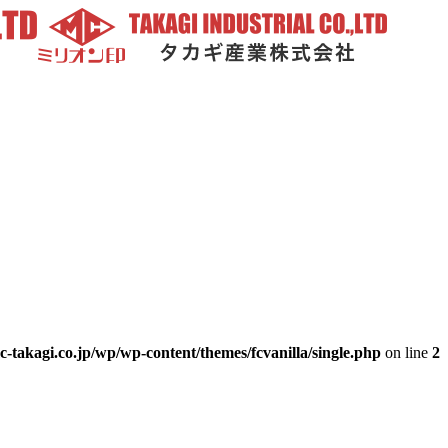
-takagi.co.jp/wp/wp-content/themes/fcvanilla/single.php
on line
2