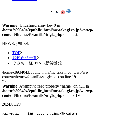
Warning
: Undefined array key 0 in
/home/c8934043/public_html/mc-takagi.co.jp/wp/wp-
content/themes/fcvanilla/single.php
on line
2
NEWS
お知らせ
TOP
お知らせ一覧
ゆみちー様_PR-52新④登録
/home/c8934043/public_html/mc-takagi.co.jp/wp/wp-
content/themes/fcvanilla/single.php on line
19
">
Warning
: Attempt to read property "name" on null in
/home/c8934043/public_html/mc-takagi.co.jp/wp/wp-
content/themes/fcvanilla/single.php
on line
19
2024/05/29