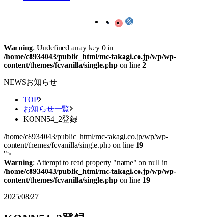
Warning
: Undefined array key 0 in
/home/c8934043/public_html/mc-takagi.co.jp/wp/wp-
content/themes/fcvanilla/single.php
on line
2
NEWS
お知らせ
TOP
お知らせ一覧
KONN54_2登録
/home/c8934043/public_html/mc-takagi.co.jp/wp/wp-
content/themes/fcvanilla/single.php on line
19
">
Warning
: Attempt to read property "name" on null in
/home/c8934043/public_html/mc-takagi.co.jp/wp/wp-
content/themes/fcvanilla/single.php
on line
19
2025/08/27