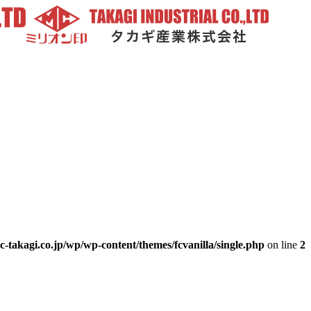
-takagi.co.jp/wp/wp-content/themes/fcvanilla/single.php
on line
2