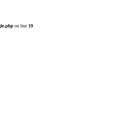
gle.php
on line
19