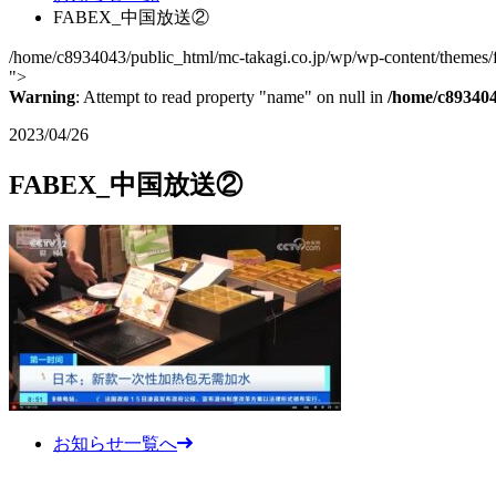
FABEX_中国放送②
/home/c8934043/public_html/mc-takagi.co.jp/wp/wp-content/themes/fc
">
Warning
: Attempt to read property "name" on null in
/home/c893404
2023/04/26
FABEX_中国放送②
お知らせ一覧へ