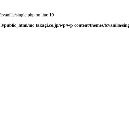
vanilla/single.php on line
19
3/public_html/mc-takagi.co.jp/wp/wp-content/themes/fcvanilla/sin