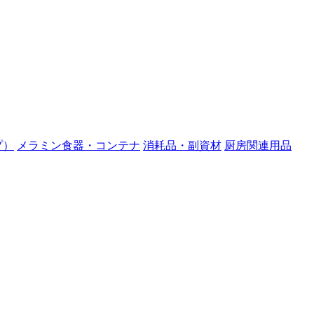
プ）
メラミン食器・コンテナ
消耗品・副資材
厨房関連用品