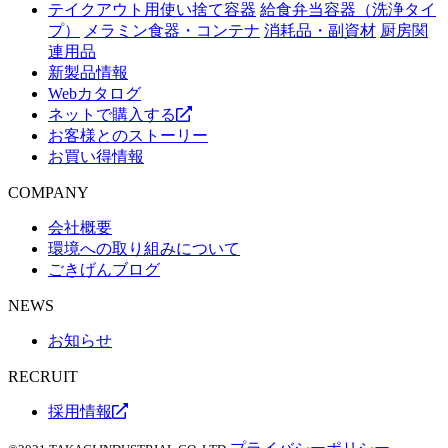
テイクアウト用使い捨て容器
給食弁当容器（洗浄タイ
プ）
メラミン食器・コンテナ
消耗品・副資材
厨房関
連用品
新製品情報
Webカタログ
ネットで購入する
お客様とのストーリー
お買い得情報
COMPANY
会社概要
環境への取り組みについて
ごきげんブログ
NEWS
お知らせ
RECRUIT
採用情報