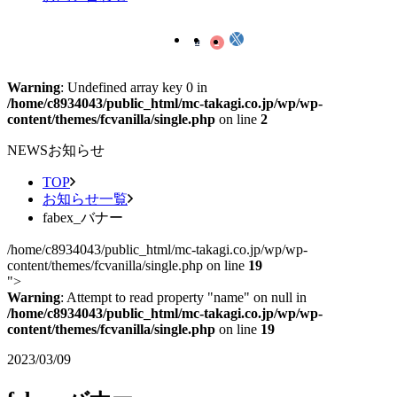
Warning
: Undefined array key 0 in
/home/c8934043/public_html/mc-takagi.co.jp/wp/wp-
content/themes/fcvanilla/single.php
on line
2
NEWS
お知らせ
TOP
お知らせ一覧
fabex_バナー
/home/c8934043/public_html/mc-takagi.co.jp/wp/wp-
content/themes/fcvanilla/single.php on line
19
">
Warning
: Attempt to read property "name" on null in
/home/c8934043/public_html/mc-takagi.co.jp/wp/wp-
content/themes/fcvanilla/single.php
on line
19
2023/03/09