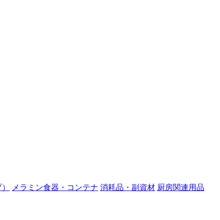
プ）
メラミン食器・コンテナ
消耗品・副資材
厨房関連用品