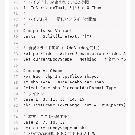
' パイプ「|」が含まれているか判定

If InStr(lineText, "|") > 0 Then

' --------------------------------------------
' パイプあり ＝ 新しいスライドの開始

' --------------------------------------------
Dim parts As Variant

parts = Split(lineText, "|")

' 新規スライド追加（.AddSlideを使用）

Set pptSlide = ActivePresentation.Slides.AddSl
Set currentBodyShape = Nothing ' 本文ボックス
Dim shp As Shape

For Each shp In pptSlide.Shapes

If shp.Type = msoPlaceholder Then

Select Case shp.PlaceholderFormat.Type

' タイトル

Case 1, 3, 11, 13, 14, 15

shp.TextFrame.TextRange.Text = Trim(parts(0))

' 本文（ここを記憶する）

Case 2, 7, 10, 12

Set currentBodyShape = shp

' パイプの右側にある文字をまず入れる
