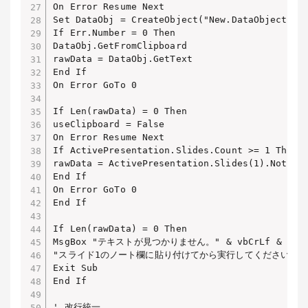
On Error Resume Next

Set DataObj = CreateObject("New.DataObject")

If Err.Number = 0 Then

DataObj.GetFromClipboard

rawData = DataObj.GetText

End If

On Error GoTo 0

If Len(rawData) = 0 Then

useClipboard = False

On Error Resume Next

If ActivePresentation.Slides.Count >= 1 Then

rawData = ActivePresentation.Slides(1).NotesPa
End If

On Error GoTo 0

End If

If Len(rawData) = 0 Then

MsgBox "テキストが見つかりません。" & vbCrLf & _

"スライド1のノート欄に貼り付けてから実行してください。", vbE
Exit Sub

End If

' 改行統一
