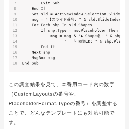
        Exit Sub

    End If

    Set sld = ActiveWindow.Selection.SlideRang
    msg = "【スライド番号: " & sld.SlideIndex & 
    For Each shp In sld.Shapes

        If shp.Type = msoPlaceholder Then

            msg = msg & "◆ Shape名: " & shp.Nam
                  "   └ 種類ID: " & shp.Placeho
        End If

    Next shp

    MsgBox msg

End Sub
この調査結果を見て、本番用コード内の数字
（CustomLayoutsの番号や、
PlaceholderFormat.Typeの番号）を調整する
ことで、どんなテンプレートにも対応可能で
す。