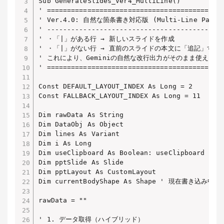
Sub GenerateSlides_Ver4_MultiLine()

' ============================================
' Ver.4.0: 自然な箇条書き対応版 (Multi-Line Parser
' --------------------------------------------
' ・「|」がある行 → 新しいスライドを作成

' ・「|」がない行 → 直前のスライドの本文に「追記」する

' これにより、Geminiの自然な改行出力がそのまま使えるよ
' ============================================
Const DEFAULT_LAYOUT_INDEX As Long = 2

Const FALLBACK_LAYOUT_INDEX As Long = 11

Dim rawData As String

Dim DataObj As Object

Dim lines As Variant

Dim i As Long

Dim useClipboard As Boolean: useClipboard = Tr
Dim pptSlide As Slide

Dim pptLayout As CustomLayout

Dim currentBodyShape As Shape ' 現在書き込み
rawData = ""

' 1. データ取得（ハイブリッド）
