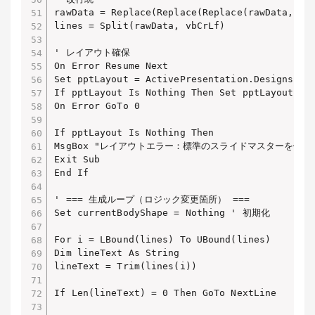
rawData = Replace(Replace(Replace(rawData, vbC
lines = Split(rawData, vbCrLf)

' レイアウト確保

On Error Resume Next

Set pptLayout = ActivePresentation.Designs(1).
If pptLayout Is Nothing Then Set pptLayout = A
On Error GoTo 0

If pptLayout Is Nothing Then

MsgBox "レイアウトエラー：標準のスライドマスターを使用してく
Exit Sub

End If

' === 生成ループ（ロジック変更箇所） ===

Set currentBodyShape = Nothing ' 初期化

For i = LBound(lines) To UBound(lines)

Dim lineText As String

lineText = Trim(lines(i))

If Len(lineText) = 0 Then GoTo NextLine
