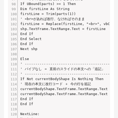
If UBound(parts) >= 1 Then

Dim firstLine As String

firstLine = Trim(parts(1))

' <br>があれば改行、なければそのまま

firstLine = Replace(firstLine, "<br>", vbCrLf)
shp.TextFrame.TextRange.Text = firstLine

End If

End Select

End If

Next shp

Else

' --------------------------------------------
' パイプなし ＝ 直前のスライドの本文への「追記」

' --------------------------------------------
If Not currentBodyShape Is Nothing Then

' 現在の本文に改行コード ＋ 今の行を追記

currentBodyShape.TextFrame.TextRange.Text = _

currentBodyShape.TextFrame.TextRange.Text & vb
End If

End If

NextLine:
