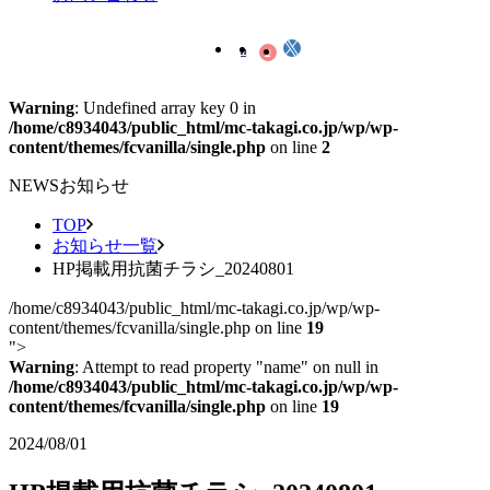
Warning
: Undefined array key 0 in
/home/c8934043/public_html/mc-takagi.co.jp/wp/wp-
content/themes/fcvanilla/single.php
on line
2
NEWS
お知らせ
TOP
お知らせ一覧
HP掲載用抗菌チラシ_20240801
/home/c8934043/public_html/mc-takagi.co.jp/wp/wp-
content/themes/fcvanilla/single.php on line
19
">
Warning
: Attempt to read property "name" on null in
/home/c8934043/public_html/mc-takagi.co.jp/wp/wp-
content/themes/fcvanilla/single.php
on line
19
2024/08/01