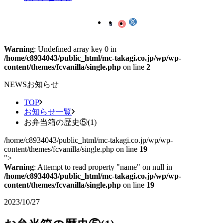
Warning
: Undefined array key 0 in
/home/c8934043/public_html/mc-takagi.co.jp/wp/wp-
content/themes/fcvanilla/single.php
on line
2
NEWS
お知らせ
TOP
お知らせ一覧
お弁当箱の歴史⑤(1)
/home/c8934043/public_html/mc-takagi.co.jp/wp/wp-
content/themes/fcvanilla/single.php on line
19
">
Warning
: Attempt to read property "name" on null in
/home/c8934043/public_html/mc-takagi.co.jp/wp/wp-
content/themes/fcvanilla/single.php
on line
19
2023/10/27