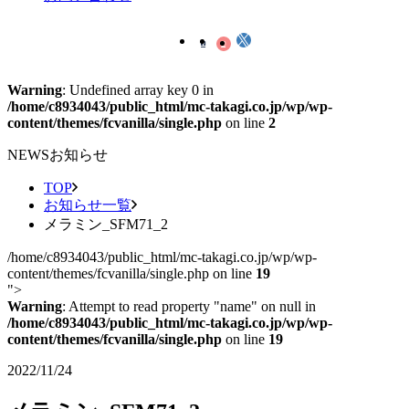
Warning
: Undefined array key 0 in
/home/c8934043/public_html/mc-takagi.co.jp/wp/wp-
content/themes/fcvanilla/single.php
on line
2
NEWS
お知らせ
TOP
お知らせ一覧
メラミン_SFM71_2
/home/c8934043/public_html/mc-takagi.co.jp/wp/wp-
content/themes/fcvanilla/single.php on line
19
">
Warning
: Attempt to read property "name" on null in
/home/c8934043/public_html/mc-takagi.co.jp/wp/wp-
content/themes/fcvanilla/single.php
on line
19
2022/11/24